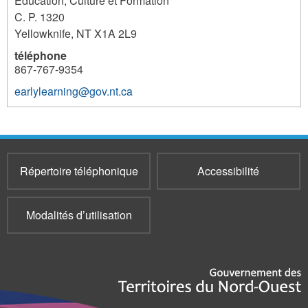
Éducation, Culture et Formation
C. P. 1320
Yellowknife
,
NT
X1A 2L9
téléphone
867-767-9354
earlylearning@gov.nt.ca
428
Répertoire téléphonique
Accessibilité
Modalités d’utilisation