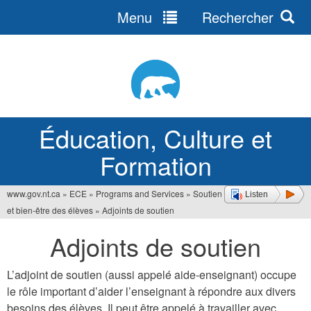
Menu
Rechercher
Jump
to
navigation
Éducation, Culture et
Formation
www.gov.nt.ca
»
ECE
»
Programs and Services
»
Soutien
Listen
Vous
et bien-être des élèves
»
Adjoints de soutien
êtes
Adjoints de soutien
ici
L’adjoint de soutien (aussi appelé aide-enseignant) occupe
le rôle important d’aider l’enseignant à répondre aux divers
besoins des élèves. Il peut être appelé à travailler avec