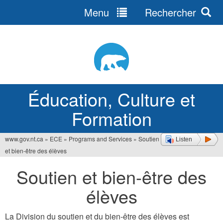
Menu
Rechercher
Jump
to
navigation
Éducation, Culture et
Formation
www.gov.nt.ca
»
ECE
»
Programs and Services
»
Soutien
Listen
Vous
et bien-être des élèves
êtes
Soutien et bien-être des
ici
élèves
La Division du soutien et du bien-être des élèves est