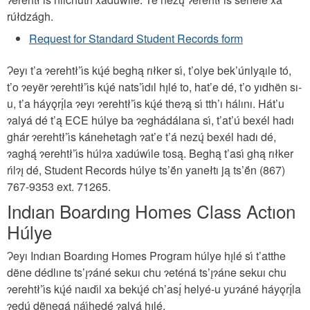
rúłdzágh.
Request for Standard Student Records form
Ɂeyı t’a ɂerehtł’ı́s kų́é beghą rıłker sı́, t’olye bek’úrılyąıle tó,
t’o ɂeyër ɂerehtł’ı́s kų́é nats’ı́dıl hı̨lé to, hat’e dé, t’o yıdhën sı-
u, t’a háyǫrı̨́la ɂeyı ɂerehtł’ı́s kų́é theɂą sı́ tth’ı hálını. Hát’u
ɂalyá dé t’ą ECE húlye ba ɂeghádálana sı́, t’at’ú bexél hadı
ghár ɂerehtł’ı́s kánehetagh ɂat’e t’á nezų́ bexél hadı dé,
ɂaghą́ ɂerehtł’ı́s húlɂa xadúwı́le tosą. Beghą t’ası́ ghą rıłker
rı́lɂı̨ dé, Student Records húlye ts’ë́n yanełtı ją ts’ë́n (867)
767-9353 ext. 71265.
Indıan Boardıng Homes Class Actıon
Húlye
Ɂeyı Indıan Boardıng Homes Program húlye hı̨lé sı́ t’atthe
dëne dédlıne ts’ı̨ɂáné sekuı chu ɂeténá ts’ı̨ɂáne sekuı chu
ɂerehtł’ı́s kų́é naıdı́l xa bekų́é ch’ası̨́ helyé-u yuɂáné háyǫrı̨́la
ɂedų́ dënegá náı́hedé ɂalyá hı̨lé.