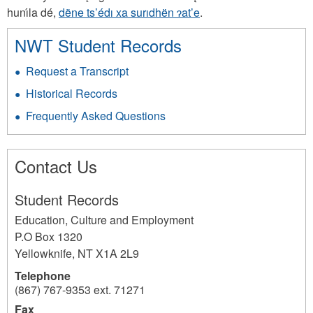
hunı́la dé,
dëne ts’édı xa surıdhën ɂat’e
.
NWT Student Records
Request a Transcript
Historical Records
Frequently Asked Questions
Contact Us
Student Records
Education, Culture and Employment
P.O Box 1320
Yellowknife
,
NT
X1A 2L9
Telephone
(867) 767-9353 ext. 71271
Fax