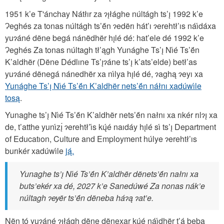
1951 k’e T'ánchay Nátłır za ɂı̨łághe núltágh ts’ı̨ 1992 k’e
Ɂeghés za tonas núltágh ts’ë́n ɂedërı hát’ı ɂerehtł’ıs náı́dáxa
yuɂáné dëne begá nánëdhër hı̨lé dé: hat’ele dé 1992 k’e
Ɂeghés Za tonas núltagh tł’ągh Yunághe Ts’ı̨ Nı́é Ts’ë́n
K’aldhër (Dëne Dédlıne Ts’ı̨ɂáne ts’ı̨ k’ats’elde) betł’as
yuɂáné dënegá nánedhër xa nı́lya hı̨lé dé, ɂaghą ɂeyı xa
Yunághe Ts’ı̨ Nı́é Ts’ë́n K’aldhër nets’ë́n náłnı xadúwı́le
tosą
.
Yunaghe ts’ı̨ Nı́é Ts’ë́n K’aldhër nets’ë́n nałnı xa rıkér rılɂı̨ xa
de, t’atthe yunı́zı̨́ ɂerehtł’ı́s kų́é naıdáy hı̨lé sı́ ts’ı̨ Department
of Educatıon, Culture and Employment húlye ɂerehtł’ıs
burıkér xadúwı́le
ją́.
Yunaghe ts’ı̨ Nı́é Ts’ë́n K’aldhër dënets’ë́n nałnı xa
buts’ekér xa dé, 2027 k’e Sanedúwé Za nonas nák’e
núltagh ɂeyër ts’ë́n dëneba háɂą ɂat’e.
Nën tó yuɂáné ɂı̨łágh dëne dënexar kų́é náı́dhër t’á beba