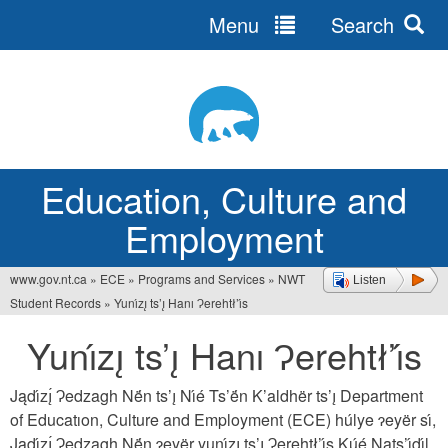
Menu
Search
Jump
to
navigation
Education, Culture and
Employment
www.gov.nt.ca
»
ECE
»
Programs and Services
»
NWT
Listen
You
Student Records
»
Yunı́zı̨ ts’ı̨ Hanı Ɂerehtł’ı́s
are
Yunı́zı̨ ts’ı̨ Hanı Ɂerehtł’ı́s
here
Jądı́zı̨́ Ɂedzagh Në́n ts’ı̨ Nı́é Ts’ë́n K’aldhër ts’ı̨ Department
of Educatıon, Culture and Employment (ECE) húlye ɂeyër sı́,
Jądı́zı̨́ Ɂedzagh Në́n ɂeyër yunı́zı̨ ts’ı̨ Ɂerehtł’ı́s Kų́é Nats’ı́dı́l