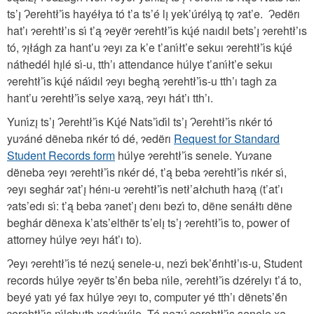
ts’ı̨ Ɂerehtł’ı́s hayéłya tó t’a ts’é lı̨ yek’úrélyą tǫ ɂat’e. Ɂedërı
hat’ı ɂerehtł’ıs sı́ t’ą ɂeyër ɂerehtł’ı́s kų́é naıdıl bets’ı̨ ɂerehtł’ıs
tó, ɂı̨łágh za hant’u ɂeyı za k’e t’anı́łt’e sekuı ɂerehtł’ı́s kų́é
náthedél hı̨lé sı́-u, tth’ı attendance húlye t’anı́łt’e sekuı
ɂerehtł’ı́s kų́é náı́dıl ɂeyı beghą ɂerehtł’ı́s-u tth’ı tagh za
hant’u ɂerehtł’ı́s selye xaɂą, ɂeyı hát’ı tth’ı.
Yunı́zı̨ ts’ı̨ Ɂerehtł’ı́s Kų́é Nats’ı́dı́l ts’ı̨ Ɂerehtł’ı́s rıkér tó
yuɂáné dëneba rıkér tó dé, ɂedërı
Request for Standard
Student Records form
húlye ɂerehtł’ı́s senele. Yuɂane
dëneba ɂeyı ɂerehtł’ı́s rıkér dé, t’ą beba ɂerehtł’ı́s rıkér sı́,
ɂeyı seghár ɂat’ı̨ hénı-u ɂerehtł’ı́s netł’ałchuth haɂą (t’at’ı
ɂats’edı sı́: t’ą beba ɂanet’ı̨ denı bezı́ to, dëne senáłtı dëne
beghár dënexa k’ats’elthër ts’elı̨ ts’ı̨ ɂerehtł’ı́s to, power of
attorney húlye ɂeyı hát’ı to).
Ɂeyı ɂerehtł’ı́s té nezų́ senele-u, nezı́ bek’ë́rıhtł’ıs-u, Student
records húlye ɂeyër ts’ë́n beba nı́le, ɂerehtł’ı́s dzérelyı t’á to,
beyé yatı yé fax húlye ɂeyı to, computer yé tth’ı dënets’ë́n
ɂerehtł’ı́s nı́lchuth xadúwı́le. Té nezų́ ɂerehtł’ı́s senele xa