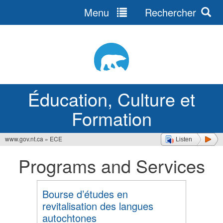
Menu
Rechercher
Jump
to
navigation
Éducation, Culture et
Formation
www.gov.nt.ca
»
ECE
Listen
Vous
Programs and Services
êtes
ici
Bourse d’études en
revitalisation des langues
autochtones