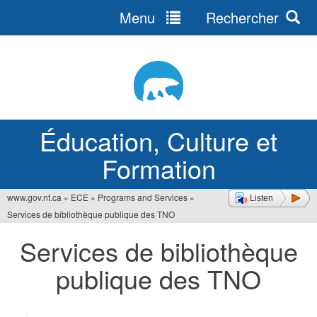
Menu
Rechercher
Jump
to
navigation
Éducation, Culture et
Formation
www.gov.nt.ca
»
ECE
»
Programs and Services
»
Listen
Vous
Services de bibliothèque publique des TNO
êtes
Services de bibliothèque
ici
publique des TNO