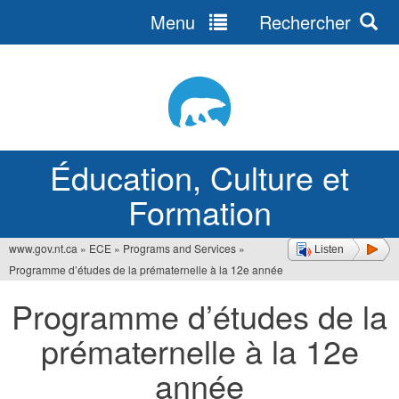
Menu
Rechercher
Jump
to
navigation
Éducation, Culture et
Formation
www.gov.nt.ca
»
ECE
»
Programs and Services
»
Listen
Vous
Programme d’études de la prématernelle à la 12e année
êtes
Programme d’études de la
ici
prématernelle à la 12e
année