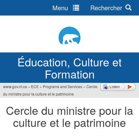
Menu
Rechercher
Jump
to
navigation
Éducation, Culture et
Formation
www.gov.nt.ca
»
ECE
»
Programs and Services
»
Cercle
Listen
Vous
du ministre pour la culture et le patrimoine
êtes
Cercle du ministre pour la
ici
culture et le patrimoine