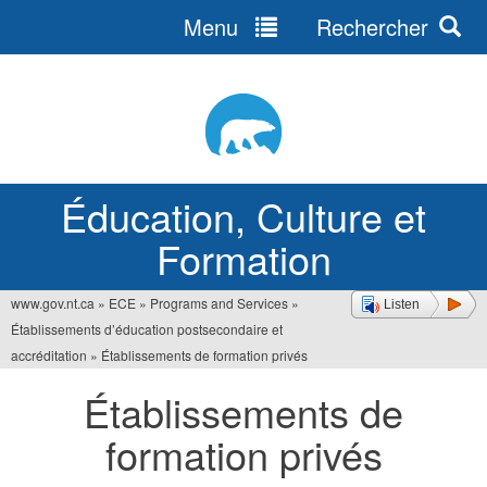
Menu
Rechercher
Jump
to
navigation
Éducation, Culture et
Formation
www.gov.nt.ca
»
ECE
»
Programs and Services
»
Listen
Vous
Établissements d’éducation postsecondaire et
êtes
accréditation
»
Établissements de formation privés
ici
Établissements de
formation privés