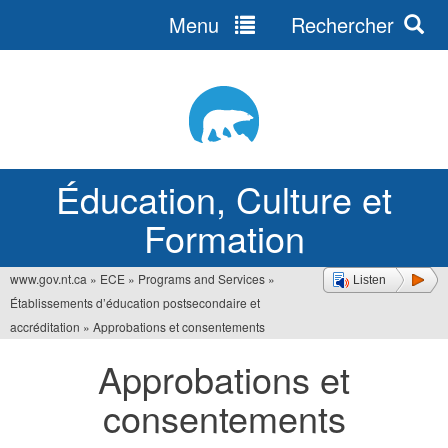
Menu
Rechercher
Jump
to
navigation
Éducation, Culture et
Formation
www.gov.nt.ca
»
ECE
»
Programs and Services
»
Listen
Vous
Établissements d’éducation postsecondaire et
êtes
accréditation
»
Approbations et consentements
ici
Approbations et
consentements