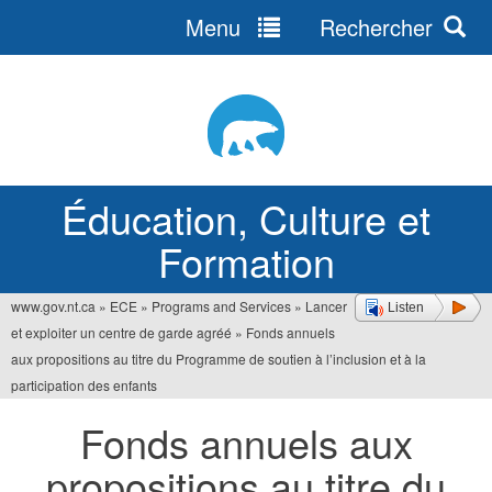
Menu
Rechercher
Jump
to
navigation
Éducation, Culture et
Formation
www.gov.nt.ca
»
ECE
»
Programs and Services
»
Lancer
Listen
Vous
et exploiter un centre de garde agréé
»
Fonds annuels
êtes
aux propositions au titre du Programme de soutien à l’inclusion et à la
participation des enfants
ici
Fonds annuels aux
propositions au titre du