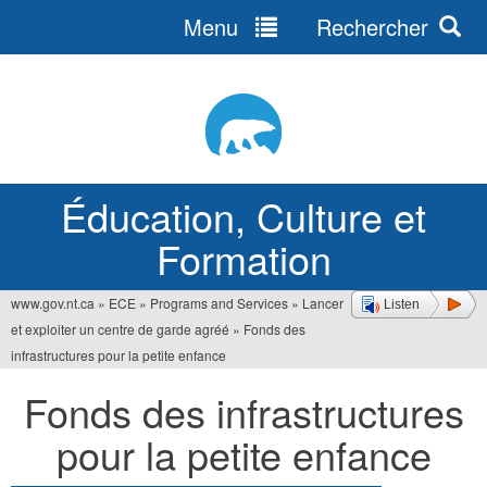
Menu
Rechercher
Jump
to
navigation
Éducation, Culture et
Formation
www.gov.nt.ca
»
ECE
»
Programs and Services
»
Lancer
Listen
Vous
et exploiter un centre de garde agréé
»
Fonds des
êtes
infrastructures pour la petite enfance
ici
Fonds des infrastructures
pour la petite enfance