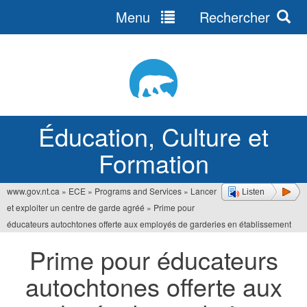
Menu
Rechercher
Jump
to
navigation
Éducation, Culture et
Formation
www.gov.nt.ca
»
ECE
»
Programs and Services
»
Lancer
Listen
Vous
et exploiter un centre de garde agréé
»
Prime pour
êtes
éducateurs autochtones offerte aux employés de garderies en établissement
ici
Prime pour éducateurs
autochtones offerte aux