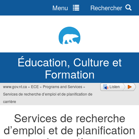
Menu
Rechercher
Jump
to
navigation
Éducation, Culture et
Formation
www.gov.nt.ca
»
ECE
»
Programs and Services
»
Listen
Vous
Services de recherche d’emploi et de planification de
êtes
carrière
ici
Services de recherche
d’emploi et de planification