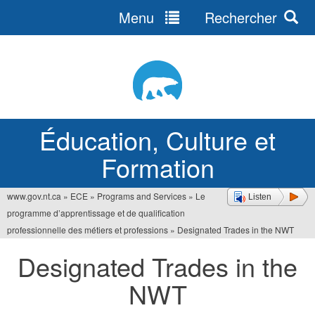
Menu
Rechercher
Jump
to
navigation
Éducation, Culture et
Formation
www.gov.nt.ca
»
ECE
»
Programs and Services
»
Le
Listen
Vous
programme d’apprentissage et de qualification
êtes
professionnelle des métiers et professions
»
Designated Trades in the NWT
ici
Designated Trades in the
NWT