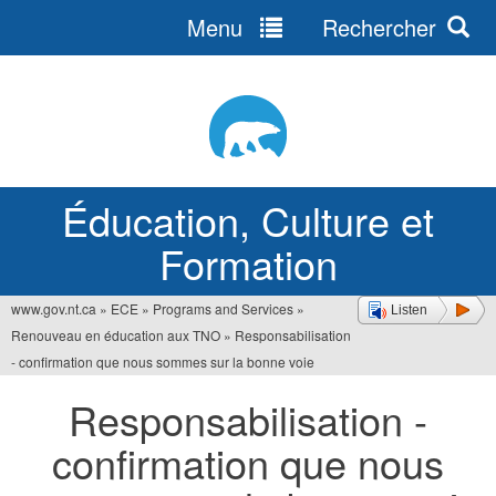
Menu
Rechercher
Jump
to
navigation
Éducation, Culture et
Formation
www.gov.nt.ca
»
ECE
»
Programs and Services
»
Listen
Vous
Renouveau en éducation aux TNO
»
Responsabilisation
êtes
- confirmation que nous sommes sur la bonne voie
ici
Responsabilisation -
confirmation que nous