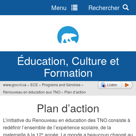
Menu
Rechercher
Jump
to
navigation
Éducation, Culture et
Formation
www.gov.nt.ca
»
ECE
»
Programs and Services
»
Listen
Vous
Renouveau en éducation aux TNO
»
Plan d’action
êtes
Plan d’action
ici
L’initiative du Renouveau en éducation des TNO consiste à
redéfinir l’ensemble de l’expérience scolaire, de la
maternelle à la 12
année. Le monde a beaucoup changé au
e