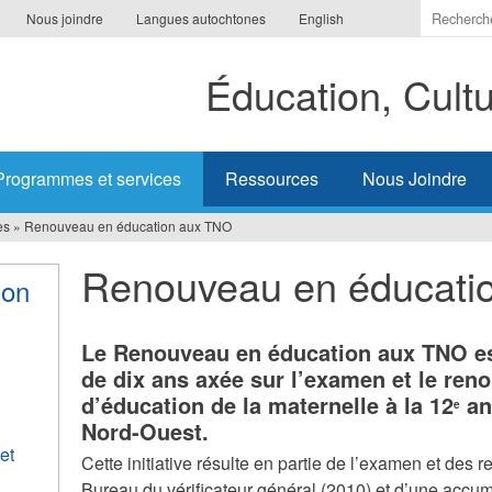
Indiquer
Nous joindre
Langues autochtones
English
les
termes
Éducation, Cult
à
recherc
Programmes et services
Ressources
Nous Joindre
es
»
Renouveau en éducation aux TNO
Renouveau en éducati
ion
Le Renouveau en éducation aux TNO est
de dix ans axée sur l’examen et le re
d’éducation de la maternelle à la 12
an
e
Nord-Ouest.
et
Cette initiative résulte en partie de l’examen et des
Bureau du vérificateur général (2010) et d’une accu