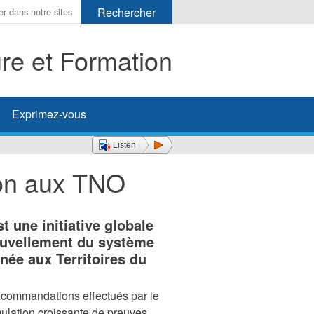
ure et Formation
her
Exprimez-vous
Listen
on aux TNO
 une initiative globale
nouvellement du système
née aux Territoires du
 recommandations effectués par le
mulation croissante de preuves