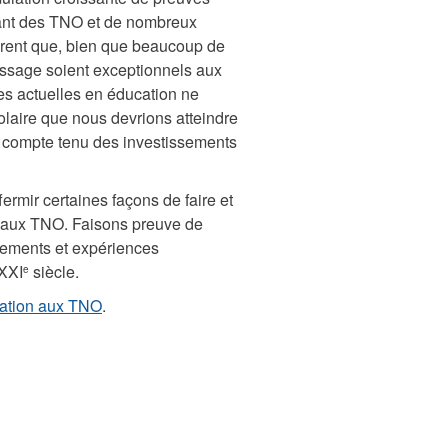
ant des TNO et de nombreux
èrent que, bien que beaucoup de
issage soient exceptionnels aux
ues actuelles en éducation ne
olaire que nous devrions atteindre
e, compte tenu des investissements
fermir certaines façons de faire et
t aux TNO. Faisons preuve de
nnements et expériences
 XXI
siècle.
e
ation aux TNO
.