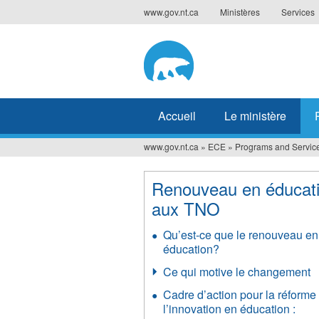
Jump
www.gov.nt.ca
Ministères
Services
to
navigation
Accueil
Le ministère
www.gov.nt.ca
»
ECE
»
Programs and Servic
Vous
êtes
Renouveau en éducat
ici
aux TNO
Qu’est-ce que le renouveau en
éducation?
Ce qui motive le changement
Cadre d’action pour la réforme 
l’innovation en éducation :