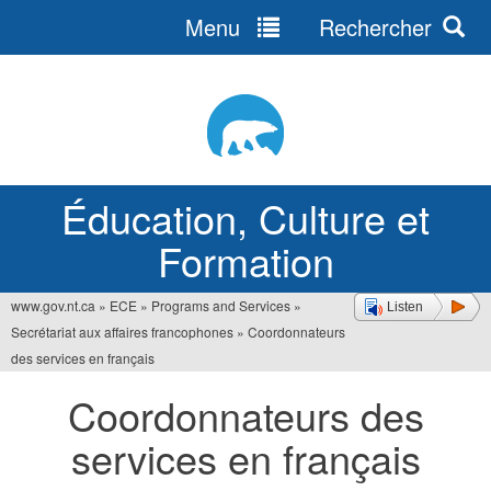
Menu
Rechercher
Jump
to
navigation
Éducation, Culture et
Formation
www.gov.nt.ca
»
ECE
»
Programs and Services
»
Listen
Vous
Secrétariat aux affaires francophones
»
Coordonnateurs
êtes
des services en français
ici
Coordonnateurs des
services en français