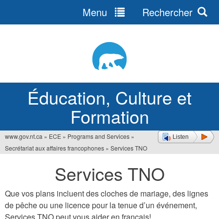
Menu
Rechercher
Jump
to
navigation
Éducation, Culture et
Formation
www.gov.nt.ca
»
ECE
»
Programs and Services
»
Listen
Vous
Secrétariat aux affaires francophones
»
Services TNO
êtes
Services TNO
ici
Que vos plans incluent des cloches de mariage, des lignes
de pêche ou une licence pour la tenue d’un événement,
Services TNO peut vous aider en français!