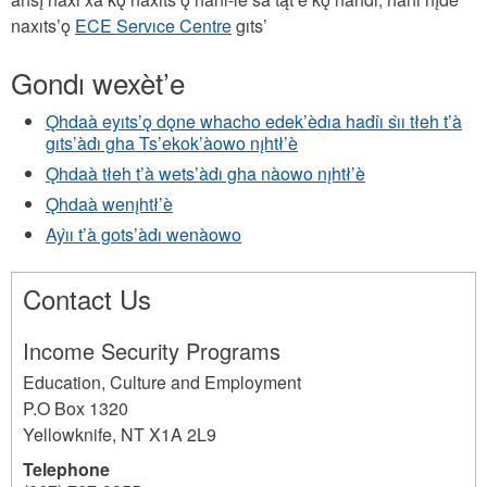
naxıts’ǫ
ECE Servıce Centre
gıts’
Gondı wexèt’e
Ǫhdaà eyıts’ǫ dǫne whacho edek’èdı̀a hadı̀ı̀ sı̀ı tłeh t’à
gıts’àdı̀ gha Ts’ekok’àowo nı̨htł’è
Ǫhdaà tłeh t’à wets’àdı̀ gha nàowo nı̨htł’è
Ǫhdaà wenı̨htł’è
Ayı̀ı t’à gots’àdı̀ wenàowo
Contact Us
Income Security Programs
Education, Culture and Employment
P.O Box 1320
Yellowknife
,
NT
X1A 2L9
Telephone