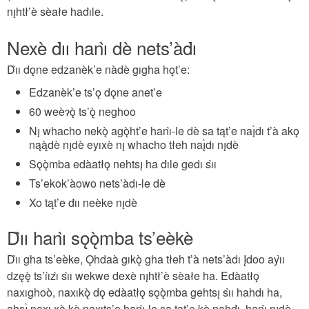
nı̨htł’è sèałe hadı̀le.
Nexè dı̀ı hanı̀ dè nets’àdı̀
Dı̀ı dǫne edzanèk’e nàdè gıgha hǫt’e:
Edzanèk’e ts’ǫ dǫne anet’e
60 weèɂǫ̀ ts’ǫ̀ neghoo
Nı̨ whacho nekǫ̀ agǫ̀ht’e hanı̀-le dè sa tąt’e naı̨̀dı t’à akǫ
nąą̀dè nı̨dè eyıxè nı̨ whacho tłeh naı̨̀dı nı̨dè
Sǫǫ̀mba edàatłǫ nehtsı̨ ha dı̀le gedı sı̀ı
Ts’ekok’àowo nets’àdı-le dè
Xo tąt’e dı̀ı neèke nı̨dè
Dı̀ı hanı̀ sǫǫ̀mba ts’eèkè
Dı̀ı gha ts’eèke, Ǫhdaà gıkǫ̀ gha tłeh t’à nets’àdı Įdoo ayı̀ı
dzęę̀ ts’ıı̀zı̀ sı̀ı wekwe dexè nı̨htł’è sèałe ha. Edàatłǫ
naxıghoò, naxıkǫ̀ dǫ edàatłǫ sǫǫ̀mba gehtsı̨ sı̀ı hahdı ha,
ahsı̨̀ naxı xà kǫ̀ naxıts’ǫ hanı̀-le sa tąt’e kǫ̀ nahdı̀, hanı̀ nı̨dè