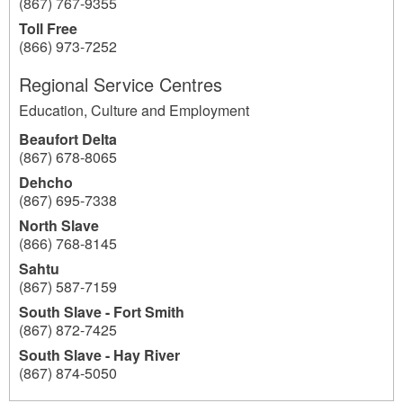
(867) 767-9355
Toll Free
(866) 973-7252
Regional Service Centres
Education, Culture and Employment
Beaufort Delta
(867) 678-8065
Dehcho
(867) 695-7338
North Slave
(866) 768-8145
Sahtu
(867) 587-7159
South Slave - Fort Smith
(867) 872-7425
South Slave - Hay River
(867) 874-5050
4290
4290