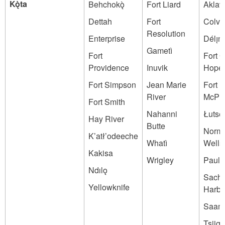
Kǫ̀ta
Behchokǫ̀
Fort Liard
Aklav
Dettah
Fort
Colvil
Resolution
Enterprise
Délı̨ne
Gametì
Fort
Fort 
Providence
Inuvik
Hope
Fort Simpson
Jean Marie
Fort
River
McPh
Fort Smith
Nahanni
Łutse
Hay River
Butte
Norm
K’atł’odeeche
Whatì
Wells
Kakisa
Wrigley
Paula
Ndılǫ
Sach
Yellowknife
Harbo
Saam
Tsiige