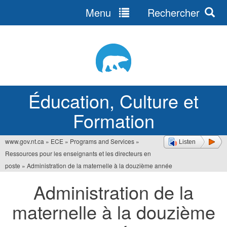
Menu
Rechercher
Jump
to
navigation
Éducation, Culture et
Formation
www.gov.nt.ca
»
ECE
»
Programs and Services
»
Listen
Vous
Ressources pour les enseignants et les directeurs en
êtes
poste
»
Administration de la maternelle à la douzième année
ici
Administration de la
maternelle à la douzième