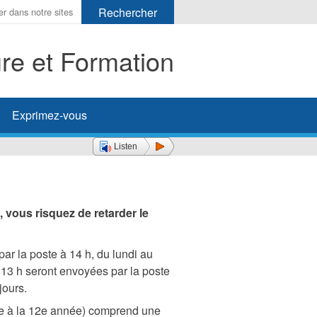
ure et Formation
her
Exprimez-vous
Listen
s, vous risquez de retarder le
r la poste à 14 h, du lundi au
13 h seront envoyées par la poste
jours.
10e à la 12e année) comprend une