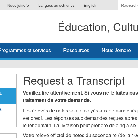
Indiquer
Nous joindre
Langues autochtones
English
les
termes
Éducation, Cult
à
recherc
Programmes et services
Ressources
Nous Joindre
Request a Transcript
Veuillez lire attentivement. Si vous ne le faites pa
du
traitement de votre demande.
s
Les relevés de notes sont envoyés aux demandeurs pa
vendredi. Les réponses aux demandes reçues après 
le lendemain. La livraison peut prendre de cinq à six 
Votre relevé officiel de notes du secondaire (de la 