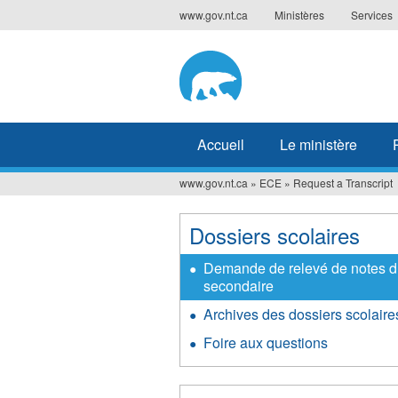
Jump
www.gov.nt.ca
Ministères
Services
to
navigation
Accueil
Le ministère
www.gov.nt.ca
»
ECE
»
Request a Transcript
Vous
êtes
Dossiers scolaires
ici
Demande de relevé de notes 
secondaire
Archives des dossiers scolaire
Foire aux questions