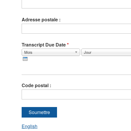
Adresse postale :
Transcript Due Date
*
Mois
Jour
Mois
Jour
Code postal :
English