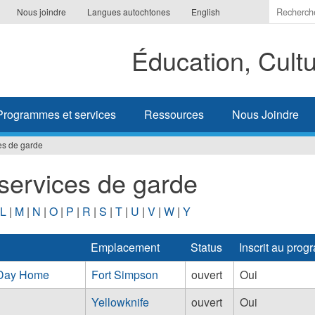
Indiquer
Nous joindre
Langues autochtones
English
les
termes
Éducation, Cult
à
recherc
Programmes et services
Ressources
Nous Joindre
es de garde
 services de garde
L
|
M
|
N
|
O
|
P
|
R
|
S
|
T
|
U
|
V
|
W
|
Y
Emplacement
Status
Inscrit au pr
y Day Home
Fort Simpson
ouvert
Oui
Yellowknife
ouvert
Oui