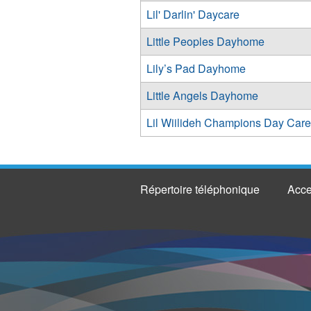
Lil' Darlin' Daycare
Little Peoples Dayhome
Lily’s Pad Dayhome
Little Angels Dayhome
Lil Wiilideh Champions Day Care
Répertoire téléphonique
Acce