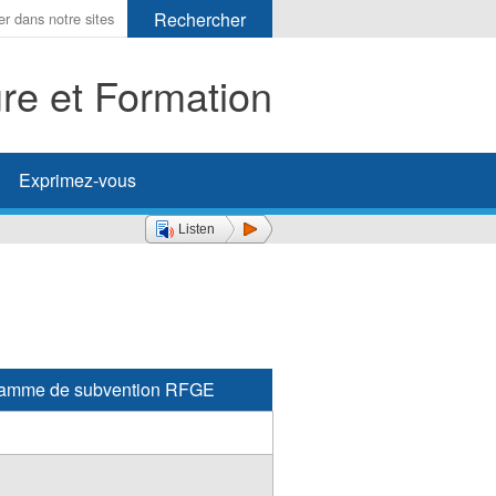
ure et Formation
her
Exprimez-vous
Listen
ogramme de subvention RFGE