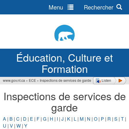
Menu
Rechercher
Jump
to
navigation
Éducation, Culture et
Formation
www.gov.nt.ca
»
ECE
»
Inspections de services de garde
Listen
Vous
Inspections de services de
êtes
garde
ici
A
|
B
|
C
|
D
|
E
|
F
|
G
|
H
|
I
|
J
|
K
|
L
|
M
|
N
|
O
|
P
|
R
|
S
|
T
|
U
|
V
|
W
|
Y