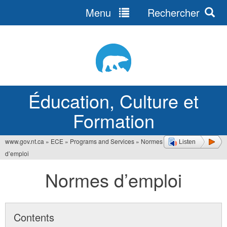
Menu
Rechercher
Jump
to
navigation
Éducation, Culture et
Formation
www.gov.nt.ca
»
ECE
»
Programs and Services
»
Normes
Listen
Vous
d’emploi
êtes
Normes d’emploi
ici
Contents