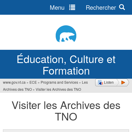
Menu
Rechercher
Jump
to
navigation
Éducation, Culture et
Formation
www.gov.nt.ca
»
ECE
»
Programs and Services
»
Les
Listen
Vous
Archives des TNO
»
Visiter les Archives des TNO
êtes
Visiter les Archives des
ici
TNO