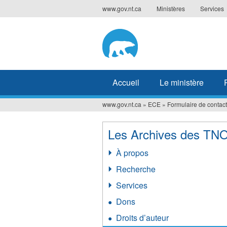
Jump
www.gov.nt.ca
Ministères
Services
to
navigation
Accueil
Le ministère
www.gov.nt.ca
»
ECE
»
Formulaire de contact
Vous
êtes
Les Archives des TN
ici
À propos
Recherche
Services
Dons
Droits d’auteur