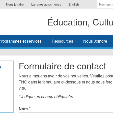
Indiquer
Nous joindre
Langues autochtones
English
les
termes
Éducation, Cult
à
recherc
Programmes et services
Ressources
Nous Joindre
Formulaire de contact
O
Nous aimerions avoir de vos nouvelles. Veuillez pos
TNO dans le formulaire ci-dessous et nous nous feron
vite.
* Indique un champ obligatoire
Nom
*