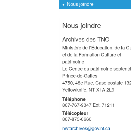
Nous joindre
Nous joindre
Archives des TNO
Ministère de l’Éducation, de la C
et de la Formation Culture et
patrimoine
Le Centre du patrimoine septentr
Prince-de-Galles
4750, 48e Rue, Case postale 13
Yellowknife
,
NT
X1A 2L9
Téléphone
867-767-9347 Ext. 71211
Télécopieur
867-873-0660
nwtarchives@gov.nt.ca