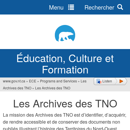
Menu
Rechercher
Jump
to
navigation
Éducation, Culture et
Formation
www.gov.nt.ca
»
ECE
»
Programs and Services
»
Les
Listen
Vous
Archives des TNO
»
Les Archives des TNO
êtes
Les Archives des TNO
ici
La mission des Archives des TNO est d’identifier, d’acquérir,
de rendre accessible et de conserver des documents non
publiés illustrant l’histoire des Territoires du Nord-Ouest.