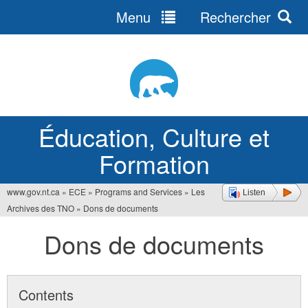
Menu
Rechercher
Jump
to
navigation
Éducation, Culture et
Formation
www.gov.nt.ca
»
ECE
»
Programs and Services
»
Les
Listen
Vous
Archives des TNO
»
Dons de documents
êtes
Dons de documents
ici
Contents