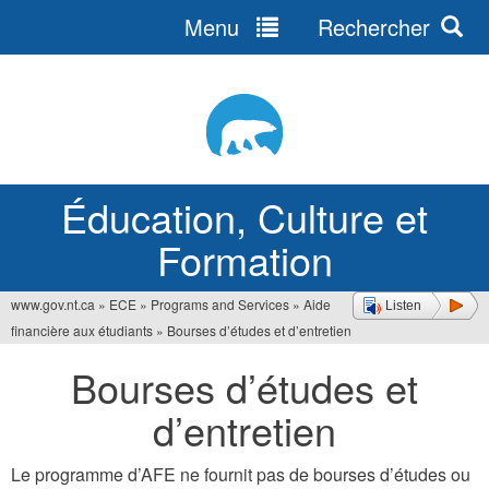
Menu
Rechercher
Jump
to
navigation
Éducation, Culture et
Formation
www.gov.nt.ca
»
ECE
»
Programs and Services
»
Aide
Listen
Vous
financière aux étudiants
»
Bourses d’études et d’entretien
êtes
Bourses d’études et
ici
d’entretien
Le programme d’AFE ne fournit pas de bourses d’études ou