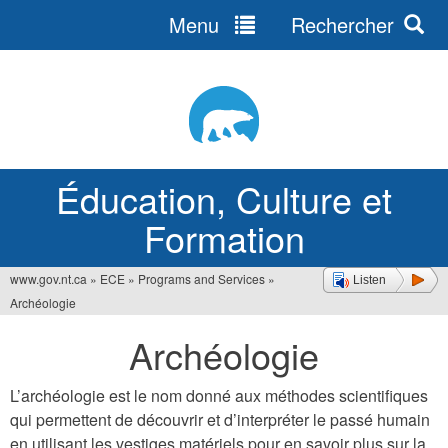
Menu
Rechercher
Jump
to
navigation
Éducation, Culture et
Formation
www.gov.nt.ca
»
ECE
»
Programs and Services
»
Listen
Vous
Archéologie
êtes
Archéologie
ici
L’archéologie est le nom donné aux méthodes scientifiques
qui permettent de découvrir et d’interpréter le passé humain
en utilisant les vestiges matériels pour en savoir plus sur la