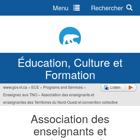
Menu
Rechercher
Jump
to
navigation
Éducation, Culture et
Formation
www.gov.nt.ca
»
ECE
»
Programs and Services
»
Listen
Vous
Enseignez aux TNO
»
Association des enseignants et
êtes
enseignantes des Territoires du Nord-Ouest et convention collective
ici
Association des
enseignants et