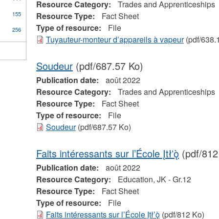
Resource Category:
Trades and Apprenticeships
155
Resource Type:
Fact Sheet
Type of resource:
File
256
Tuyauteur-monteur d’appareils à vapeur
(pdf/638.
Soudeur
(pdf/687.57 Ko)
Publication date:
août 2022
Resource Category:
Trades and Apprenticeships
Resource Type:
Fact Sheet
Type of resource:
File
Soudeur
(pdf/687.57 Ko)
Faits intéressants sur l’École Įtłʼǫ̀
(pdf/812
Publication date:
août 2022
Resource Category:
Education, JK - Gr.12
Resource Type:
Fact Sheet
Type of resource:
File
Faits intéressants sur l’École Įtłʼǫ̀
(pdf/812 Ko)