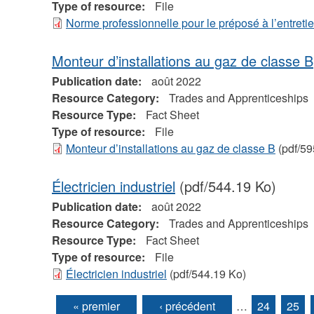
Type of resource:
File
Norme professionnelle pour le préposé à l’entreti
Monteur d’installations au gaz de classe B
Publication date:
août 2022
Resource Category:
Trades and Apprenticeships
Resource Type:
Fact Sheet
Type of resource:
File
Monteur d’installations au gaz de classe B
(pdf/59
Électricien industriel
(pdf/544.19 Ko)
Publication date:
août 2022
Resource Category:
Trades and Apprenticeships
Resource Type:
Fact Sheet
Type of resource:
File
Électricien industriel
(pdf/544.19 Ko)
« premier
‹ précédent
…
24
25