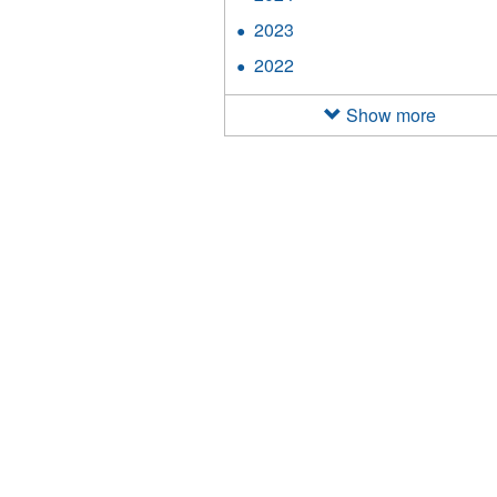
filter
2024
2023
Apply
filter
2023
2022
Apply
filter
2022
filter
Show more