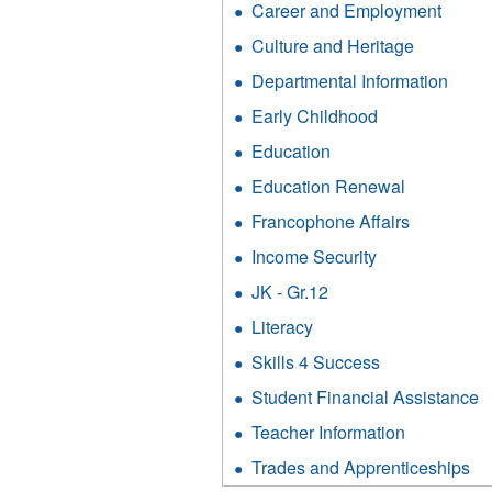
filter
Career and Employment
Apply
Cult
Caree
and
Culture and Heritage
Apply
and
Heri
Culture
Emplo
Departmental Information
Appl
filter
and
filter
Depa
Heritage
Early Childhood
Apply
Infor
filter
Early
filter
Education
Apply
Childhood
Education
filter
Education Renewal
Apply
filter
Education
Francophone Affairs
Apply
Renewal
Francoph
filter
Income Security
Apply
Affairs
Income
filter
JK - Gr.12
Apply
Security
JK
filter
Literacy
Apply
-
Literacy
Gr.12
Skills 4 Success
Apply
filter
filter
Skills
Student Financial Assistance
A
4
S
Success
Teacher Information
Apply
F
filter
Teacher
A
Trades and Apprenticeships
Ap
Informatio
fi
Tr