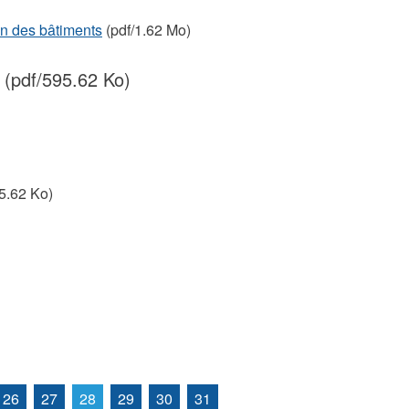
en des bâtiments
(pdf/1.62 Mo)
(pdf/595.62 Ko)
5.62 Ko)
26
27
28
29
30
31