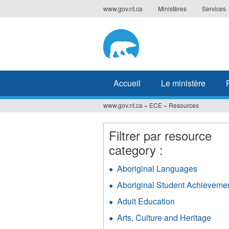
Jump
www.gov.nt.ca
Ministères
Services
to
navigation
Accueil
Le ministère
www.gov.nt.ca
»
ECE
»
Resources
Vous
êtes
Filtrer par resource
ici
category :
Aboriginal Languages
Apply
Aborigin
Aboriginal Student Achieveme
Langua
filter
Adult Education
Apply
Adult
Arts, Culture and Heritage
Appl
Education
Arts,