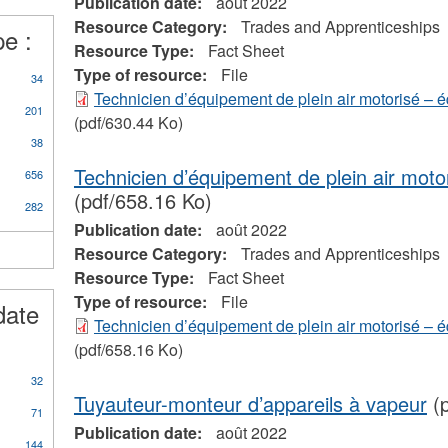
Publication date:
août 2022
d
Resource Category:
Trades and Apprenticeships
pe :
prenticeships
Resource Type:
Fact Sheet
ter
Type of resource:
File
34
Technicien d’équipement de plein air motorisé – 
201
(pdf/630.44 Ko)
38
Technicien d’équipement de plein air mot
656
(pdf/658.16 Ko)
282
Publication date:
août 2022
Resource Category:
Trades and Apprenticeships
Resource Type:
Fact Sheet
Type of resource:
File
date
Technicien d’équipement de plein air motorisé – 
(pdf/658.16 Ko)
32
Tuyauteur-monteur d’appareils à vapeur
(p
71
Publication date:
août 2022
144