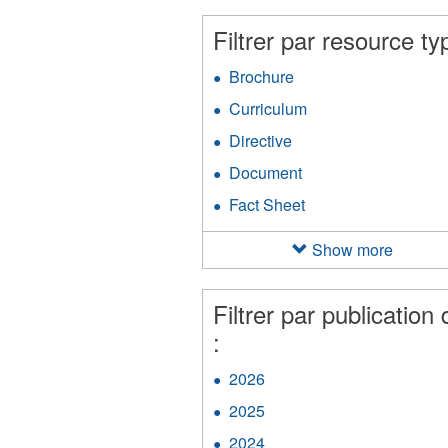
filter
an
Filtrer par resource ty
Ap
fil
Brochure
Apply
Brochure
Curriculum
Apply
filter
Curriculum
Directive
Apply
filter
Directive
Document
Apply
filter
Document
Fact Sheet
Apply
filter
Fact
Sheet
Show more
filter
Filtrer par publication 
:
2026
Apply
2026
2025
Apply
filter
2025
2024
Apply