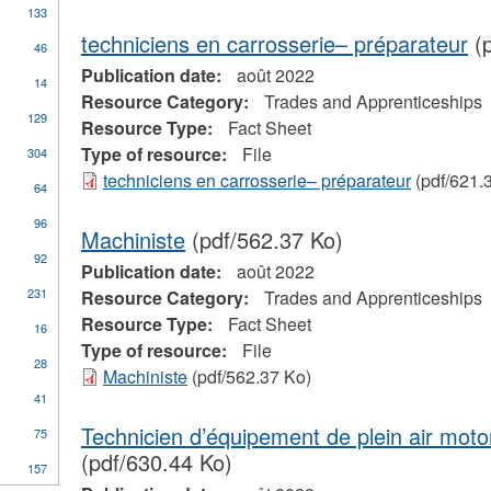
133
ure
r
techniciens en carrosserie– préparateur
(p
46
tage
Publication date:
août 2022
yment
y
14
Resource Category:
Trades and Apprenticeships
rtmental
129
mation
Resource Type:
Fact Sheet
Type of resource:
File
304
techniciens en carrosserie– préparateur
(pdf/621.
64
96
Machiniste
(pdf/562.37 Ko)
one
92
Publication date:
août 2022
231
Resource Category:
Trades and Apprenticeships
Resource Type:
Fact Sheet
16
Type of resource:
File
28
Machiniste
(pdf/562.37 Ko)
pply
41
tudent
Technicien d’équipement de plein air mot
75
inancial
(pdf/630.44 Ko)
ssistance
ply
157
n
lter
ades