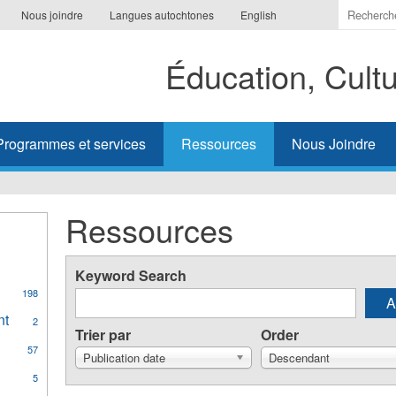
Indiquer
Nous joindre
Langues autochtones
English
les
termes
Éducation, Cult
à
recherc
Programmes et services
Ressources
Nous Joindre
Ressources
Keyword Search
198
al
nt
Apply
2
ges
Trier par
Order
Aboriginal
57
Student
Publication date
Descendant
Achievement
y
5
filter