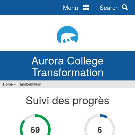
Menu
Search
Jump
to
navigation
Aurora College
Transformation
Home
»
Transformation
You
Suivi des progrès
are
here
69
6