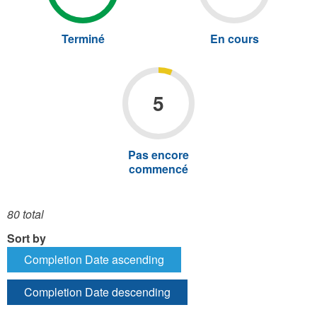
Terminé
X
Apply
En cours
X
Apply
Terminé
En
filter
cours
filter
5
Pas encore
commencé
X
Apply
Pas
encore
commencé
80 total
filter
Sort by
Completion Date ascending
Completion Date descending