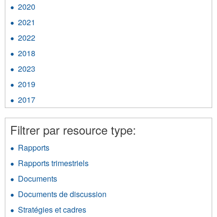
2020
Apply
2020
2021
Apply
filter
2021
2022
Apply
filter
2022
2018
Apply
filter
2018
2023
Apply
filter
2023
2019
Apply
filter
2019
2017
Apply
filter
2017
filter
Filtrer par resource type:
Rapports
Apply
Rapports
Rapports trimestriels
Apply
filter
Rapports
Documents
Apply
trimestriels
Documents
filter
Documents de discussion
Apply
filter
Documents
Stratégies et cadres
Apply
de