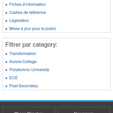
Stratégies
discussion
Fiches d’information
Apply
et
filter
Fiches
cadres
Cadres de référence
Apply
d’information
filter
Cadres
filter
Législation
Apply
de
Législation
référence
Mises à jour pour le public
Apply
filter
filter
Mises
à
Filtrer par category:
jour
pour
Transformation
Apply
le
Transformation
public
Aurora College
Apply
filter
filter
Aurora
Polytechnic University
Apply
College
Polytechnic
filter
ECE
Apply
University
ECE
filter
Post-Secondary
Apply
filter
Post-
Secondary
filter