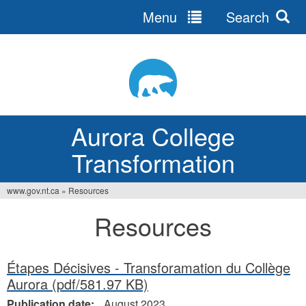
Menu
Search
Jump
to
navigation
Aurora College
Transformation
www.gov.nt.ca
»
Resources
You
Resources
are
here
Étapes Décisives - Transforamation du Collège
Aurora
(pdf/581.97 KB)
Publication date:
August 2023