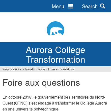
Menu
Search
Jump
to
navigation
Aurora College
Transformation
www.gov.nt.ca
»
Transformation
»
Foire aux questions
You
Foire aux questions
are
here
En octobre 2018, le gouvernement des Territoires du Nord-
Ouest (GTNO) s’est engagé à transformer le Collège Aurora
en une université polytechnique.