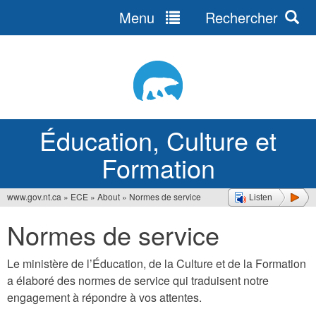
Menu
Rechercher
Jump
to
navigation
Éducation, Culture et
Formation
www.gov.nt.ca
»
ECE
»
About
»
Normes de service
Listen
Vous
Normes de service
êtes
ici
Le ministère de l’Éducation, de la Culture et de la Formation
a élaboré des normes de service qui traduisent notre
engagement à répondre à vos attentes.