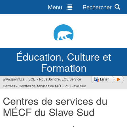
Menu
Rechercher
Jump
to
navigation
Éducation, Culture et
Formation
www.gov.nt.ca
»
ECE
»
Nous Joindre, ECE Service
Listen
Vous
Centres
»
Centres de services du MÉCF du Slave Sud
êtes
Centres de services du
ici
MÉCF du Slave Sud