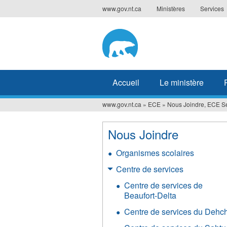
Jump
www.gov.nt.ca
Ministères
Services
to
navigation
Accueil
Le ministère
www.gov.nt.ca
»
ECE
»
Nous Joindre, ECE Se
Vous
êtes
Nous Joindre
ici
Organismes scolaires
Centre de services
Centre de services de
Beaufort-Delta
Centre de services du Dehc