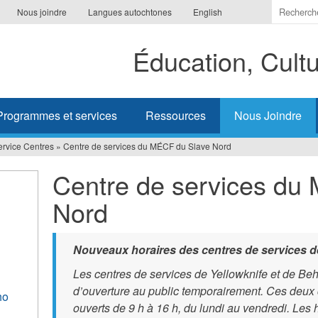
Indiquer
Nous joindre
Langues autochtones
English
les
termes
Éducation, Cult
à
recherc
Programmes et services
Ressources
Nous Joindre
rvice Centres
»
Centre de services du MÉCF du Slave Nord
Centre de services du
Nord
Nouveaux horaires des centres de services d
Les centres de services de Yellowknife et de Beh
d’ouverture au public temporairement. Ces deux 
ho
ouverts de 9 h à 16 h, du lundi au vendredi. Les 