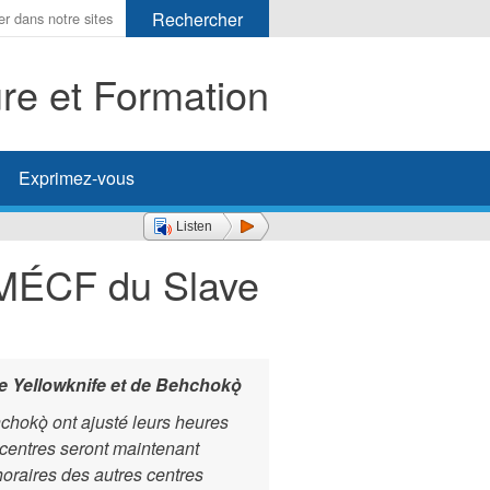
ure et Formation
her
Exprimez-vous
Listen
 MÉCF du Slave
e Yellowknife et de Behchokǫ̀
chokǫ̀ ont ajusté leurs heures
centres seront maintenant
horaires des autres centres