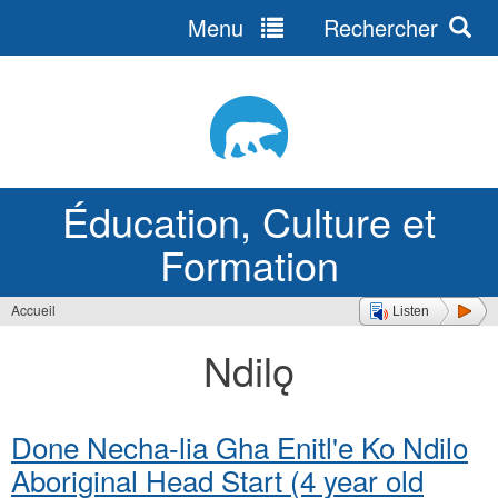
Menu
Rechercher
Jump
to
navigation
Éducation, Culture et
Formation
Accueil
Listen
Vous
Ndilǫ
êtes
ici
Done Necha-lia Gha Enitl'e Ko Ndilo
Aboriginal Head Start (4 year old