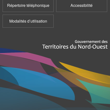
year
Répertoire téléphonique
Accessibilité
old
Program)
Modalités d’utilisation