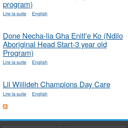
program)
de
Lire la suite
English
Done
Necha-
lia
Done Necha-lia Gha Enitl'e Ko (Ndilo
Gha
Enitl'e
Aboriginal Head Start-3 year old
Ko
Program)
Ndilo
Aboriginal
de
Lire la suite
English
Head
Done
Start
Necha-
(4
lia
year
Lil Wiilideh Champions Day Care
Gha
old
Enitl'e
program)
de
Lire la suite
English
Ko
Lil
(Ndilo
Wiilideh
Aboriginal
Champions
Head
Day
Start-
Care
3