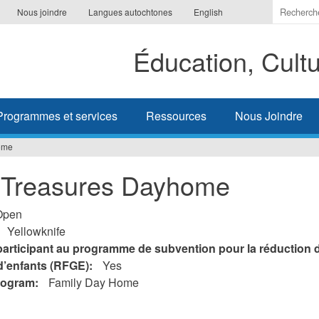
Indiquer
Nous joindre
Langues autochtones
English
les
termes
Éducation, Cult
à
recherc
Programmes et services
Ressources
Nous Joindre
ome
 Treasures Dayhome
Open
Yellowknife
participant au programme de subvention pour la réduction d
d’enfants (RFGE):
Yes
rogram:
Family Day Home