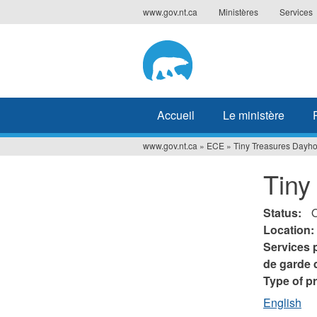
Jump
www.gov.nt.ca
Ministères
Services
to
navigation
Accueil
Le ministère
www.gov.nt.ca
»
ECE
»
Tiny Treasures Dayh
Vous
Tiny
êtes
ici
Status:
Location:
Services 
de garde 
Type of p
English