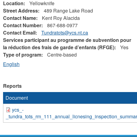
Location:
Yellowknife
Street Address:
489 Range Lake Road
Contact Name:
Kent Roy Alacida
Contact Number:
867-688-0977
Contact Email:
Tundratots@ycs.nt.ca
Services participant au programme de subvention pour
la réduction des frais de garde d’enfants (RFGE):
Yes
Type of program:
Centre-based
English
Reports
Document
ycs_-
_tundra_tots_rm_111_annual_licnesing_inspection_summa