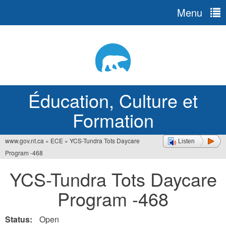
Menu
Jump
to
navigation
Éducation, Culture et
Formation
www.gov.nt.ca
»
ECE
»
YCS-Tundra Tots Daycare
Listen
Vous
Program -468
êtes
YCS-Tundra Tots Daycare
ici
Program -468
Status:
Open