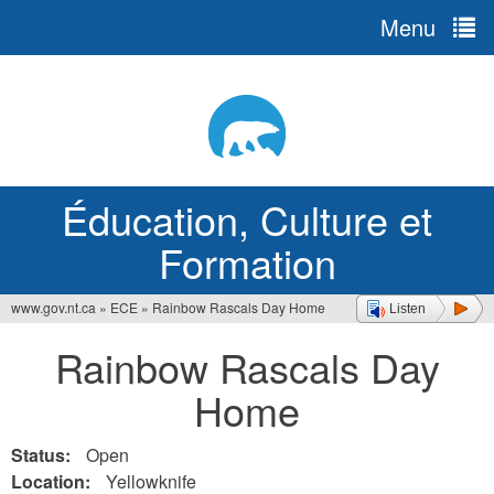
Menu
Jump
to
navigation
Éducation, Culture et
Formation
www.gov.nt.ca
»
ECE
»
Rainbow Rascals Day Home
Listen
Vous
Rainbow Rascals Day
êtes
Home
ici
Status:
Open
Location:
Yellowknife