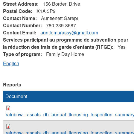
Street Address:
156 Borden Drive
Postal Code:
X1A 3P9
Contact Name:
Auntienett Garepi
Contact Number:
780-239-8587
Contact Email:
auntiemurassy@gmail.com
Services participant au programme de subvention pour
la réduction des frais de garde d’enfants (RFGE):
Yes
Type of program:
Family Day Home
English
Reports
Document
rainbow_rascals_dh_annual_licensing_inspection_summar
rainbow_rascals_dh_annual_licensing_inspection_summar