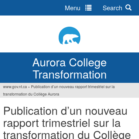
Menu
Search
Jump
to
navigation
Aurora College
Transformation
www.gov.nt.ca
»
Publication d’un nouveau rapport trimestriel sur la
You
transformation du Collège Aurora
are
Publication d’un nouveau
here
rapport trimestriel sur la
transformation du Collège