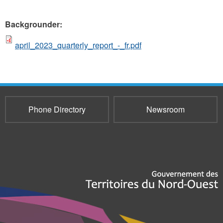
Backgrounder:
april_2023_quarterly_report_-_fr.pdf
Phone Directory
Newsroom