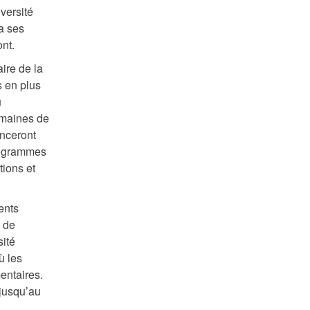
iversité
ra ses
nt.
ire de la
s en plus
u
domaines de
enceront
programmes
tions et
ents
s de
sité
ù les
entaires.
 jusqu’au