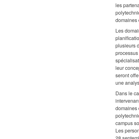
les partena
polytechniq
domaines d
Les domain
planificati
plusieurs 
processus 
spécialisa
leur conce
seront off
une analy
Dans le ca
intervenan
domaines d
polytechni
campus son
Les person
28 septem