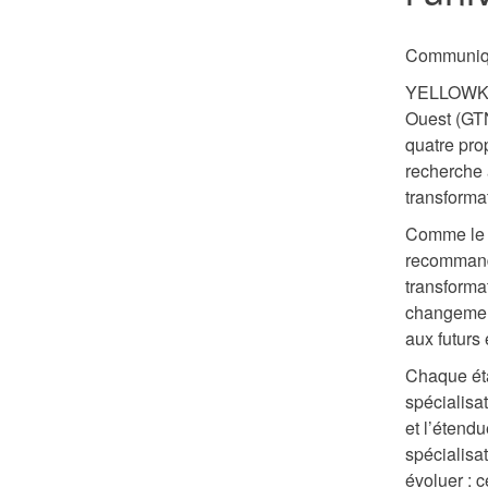
Communiq
YELLOWKNI
Ouest (GTN
quatre pro
recherche à
transforma
Comme le 
recommanda
transforma
changement
aux futurs 
Chaque ét
spécialisat
et l’étend
spécialisa
évoluer : 