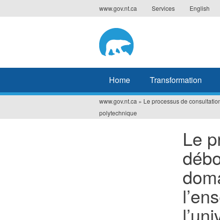
Jump
www.gov.nt.ca
Services
English
to
navigation
Home
Transformation
www.gov.nt.ca
»
Le processus de consultation
You
polytechnique
are
Le p
here
débo
doma
l’en
l’un