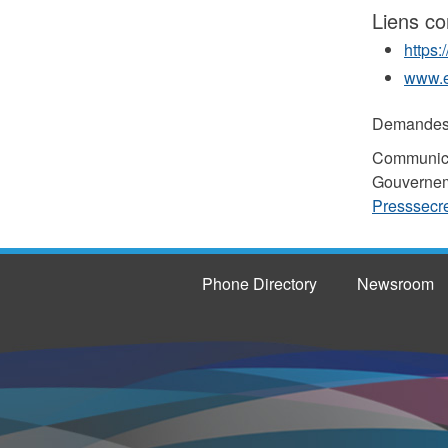
Liens c
https:
www.ec
Demandes 
Communica
Gouverneme
Presssecr
Phone Directory
Newsroom