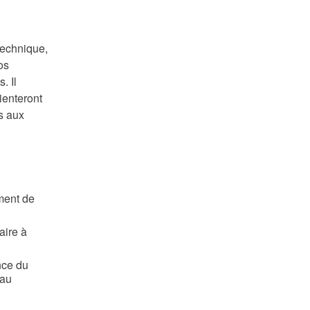
technique,
os
. Il
ienteront
s aux
ment de
aire à
nce du
’au