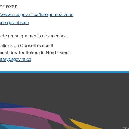
onnexes
//www.ece.gov.nt.ca/fr/exprimez-vous
e.gov.nt.ca/fr
de renseignements des médias :
tions du Conseil exécutif
nt des Territoires du Nord-Ouest
etary@gov.nt.ca