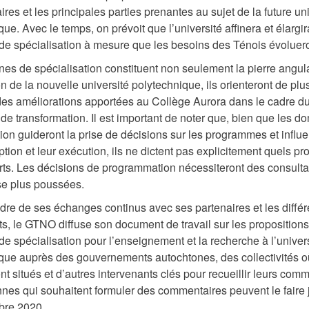
ires et les principales parties prenantes au sujet de la future un
ue. Avec le temps, on prévoit que l’université affinera et élargi
e spécialisation à mesure que les besoins des Ténois évoluero
es de spécialisation constituent non seulement la pierre angula
on de la nouvelle université polytechnique, ils orienteront de plu
des améliorations apportées au Collège Aurora dans le cadre d
de transformation. Il est important de noter que, bien que les 
tion guideront la prise de décisions sur les programmes et influ
ption et leur exécution, ils ne dictent pas explicitement quels 
erts. Les décisions de programmation nécessiteront des consulta
se plus poussées.
dre de ses échanges continus avec ses partenaires et les différ
ts, le GTNO diffuse son document de travail sur les proposition
e spécialisation pour l’enseignement et la recherche à l’univer
que auprès des gouvernements autochtones, des collectivités o
t situés et d’autres intervenants clés pour recueillir leurs comm
nes qui souhaitent formuler des commentaires peuvent le faire
bre 2020.