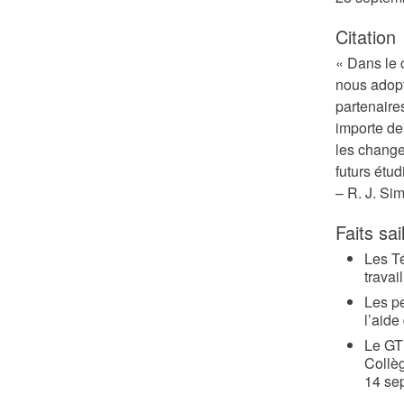
Citation
« Dans le 
nous adop
partenaires
importe de
les change
futurs étud
– R. J. Si
Faits sai
Les T
travail
Les pe
l’aide
Le GT
Collèg
14 se