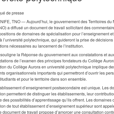
ué de presse
FE, TNO — Aujourd’hui, le gouvernement des Territoires du 
O) a diffusé un document de travail sollicitant des commentair
positions de domaines de spécialisation pour l’enseignement et
 l’université polytechnique, qui guideront la prise de décisions 
tions nécessaires au lancement de l’institution.
souligne la Réponse du gouvernement aux constatations et au
tions de l’examen des principes fondateurs du Collège Aurora
tion du Collège Aurora en université polytechnique implique de
s organisationnels importants qui permettront d’ouvrir les per
étudiants et pour le territoire dans son ensemble.
ablissement d’enseignement postsecondaire est unique. Les d
ion permettent de distinguer les établissements, leur contributi
ue des possibilités d’apprentissage qu’ils offrent. Les domaines 
tion de tout établissement d’enseignement supérieur sont appel
ce document de travail propose d’amorcer une consultation cont