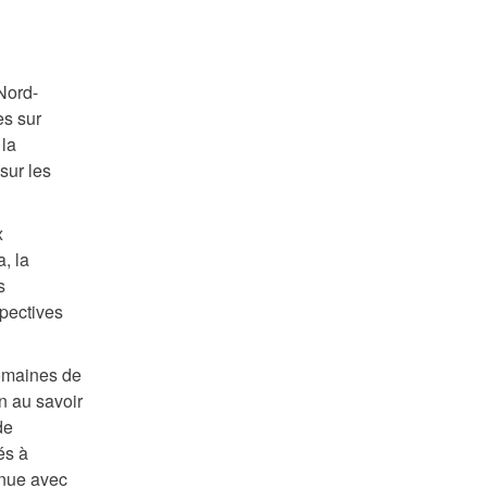
Nord-
es sur
 la
sur les
x
, la
s
spectives
omaines de
on au savoir
de
és à
inue avec