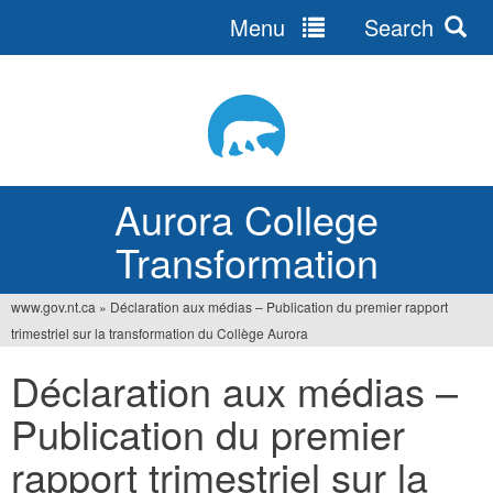
Menu
Search
Jump
to
navigation
Aurora College
Transformation
www.gov.nt.ca
»
Déclaration aux médias – Publication du premier rapport
You
trimestriel sur la transformation du Collège Aurora
are
Déclaration aux médias –
here
Publication du premier
rapport trimestriel sur la