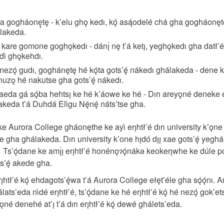
a gogháonę̨tę - k’elu ghǫ kedı, kǫ́ asą́odelé chá gha gogháonętę
́lakeda.
 kare gomone goghǫkedı - dánı̨́ nę t’á ketı̨, yeghǫkedı gha datł’é,
dı́ ghǫkehdı.
zǫ́ gudı, goghánętę hé kǫ́ta gots’ę́ nákedı ghálakeda - dene ke
nuzǫ hé nakutse gha gots’ę́ nákedı.
aeda gá sǫ́ba hehtsı̨ ke hé k’áowe ke hé - Dırı areyǫné deneke 
keda t’á Duhdá Elı́gu Nę́nę́ náts’tse gha.
ı̨ ke Aurora College gháonęthe ke ayı́ erı̨htł’é dırı university k’ǫ
e gha ghálakeda. Dırı university k’one hı̨dó dı̨ı̨ xae gots’ę́ yegh
ı. Ts’ǫ́dane ke amı̨́ı̨ erı̨htł’é honénǫɂǫ́nákǝ keoken̨whe ke dúle
ts’ę́ akede gha.
rı̨htł’é kǫ́ ehdagots’ę́wa t’á Aurora College ełęt’éle gha sǫ́ǫ́nı. A
ats’eda nı́dé erı̨htł’é, ts’ǫ́dane ke hé erı̨htł’é kǫ́ hé nezǫ́ gok’e
̨né denehé at’ı̨ t’á dırı erı̨htł’é kǫ́ dewé ghálets’eda.