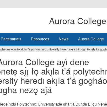
Aurora College
Partenariats
Resources
News
Aurora College
áonetę sı̨́ı̨ łǫ akı̨la t’á polytechnic university heredı akı̨la t’á gogháonętę ke gogh
 Aurora College ayı́ dene
etę sı̨́ı̨ łǫ akı̨la t’á polytech
rsity heredı akı̨la t’á gogháo
ogha nezǫ ajá
ege hı̨dú Polytechnıc Unıversıty ade ghá t’á Duhdá Elı́gu Nę́nę