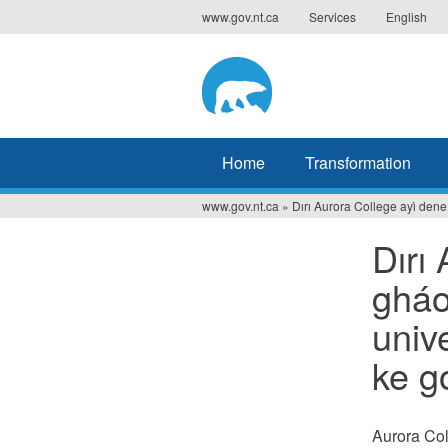
Jump
www.gov.nt.ca
Services
English
to
navigation
Home
Transformation
www.gov.nt.ca
»
Dırı Aurora College ayı́ dene gh
You
Dırı
are
gháon
here
unive
ke g
Aurora Coll