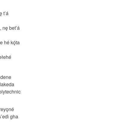
 t’á
 nę bet’á
 hé kǫ́ta
ełehé
ne dene
álakeda
 polytechnic
reyǫné
ts’edı́ gha