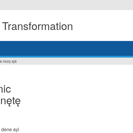
 Transformation
a nezǫ ajá
nic
nętę
́ dene ayı́