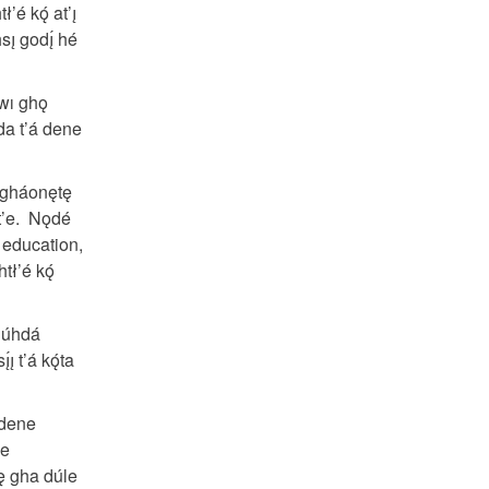
é kǫ́ at’ı̨
̨ godı̨́ hé
owı ghǫ
da t’á dene
gháonętę
t’e. Nǫdé
asic education,
’é kǫ́
Dúhdá
ı̨ t’á kǫ́ta
e dene
le
ę gha dúle