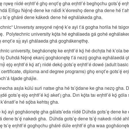
nı̨wę nı́dé erı̨htł’é ghǫ enǫt’ę gha erı̨htł’é beghǫchu gots’ę́ erı̨htł’
á Ellı́gu Nę́nę́ dene ke náı́dı́ k’éoreshǫ dene gha dene hé t’ahsı
 ts’ę gháré dene kákedı dene hé eghálakeda gha.
chnic” Unıversıty areyǫné nę́nę́ k’e ayı́ t’á gogha horı́la hé tsı́g
ę. Polytechnic university kǫ́ta hé eghálaeda gá gohé eghálake
̨ enǫt’e sı̨́ı̨ ayı́ ghálaeda ghá goghákenęthę.
hnic university, begháonętę ke erı̨htł’é kǫ́ hé dıchı̨ta hé k’ola be
̨ Duhdá Nę́nę́ ekanı̨́ gogháonętę t’á nezǫ́ gogha eghálaedá ǫ
amı̨́ı́ ejǫ erı̨htł’é kǫ́ at’ı̨ nı́dé dekǫ́ gots’ę erı̨htł’é dowé (adult b
certificate, diploma and degree programs) ghǫ enǫt’e gots’ę́ erı̨htł
h’á łą́ade gháı̨́le.
ǫ́ necha ası̨la kúlú surı́ natse gha hé ts’ǫ́dane ke gha nezǫ gha. 
dé gots’ę ejǫ erı̨htł’é kǫ́ aket’ı̨ gha. Dırı kǫ́ta taı erı̨htł’é kǫ́ góla sı̨́
ba k’énatł’e hé sǫ́ba kehtsı̨ gha.
’é kǫ́ ayı́ gogháonętę gha gálats’eda nı́dé Dúhda gots’ę dene k
’á dene ts’ę́ nakedı gha. Dúhda gots’ę dene ts’ę́ nakedı nı́dé ah
̨ ts’ę erı̨htł’é goghǫchu gháré dúle erı̨htł’é gha waa gogháonęt