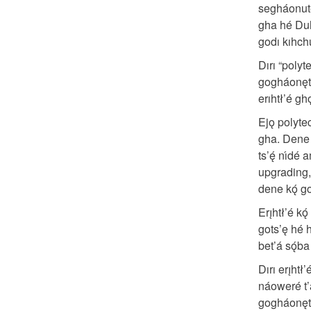
segháonutę 
gha hé Duhd
godı kıhchu
Dırı “polyte
gogháonęt
erıhtł’é gho
Ejǫ polytec
gha. Dene ło
ts’ę́ nı́dé 
upgrading, 
dene kǫ́ goc
Erı̨htł’é k
gots’ę hé hı̨
bet’á sǫ́
Dırı erı̨htł
náoweré t
gogháonęte