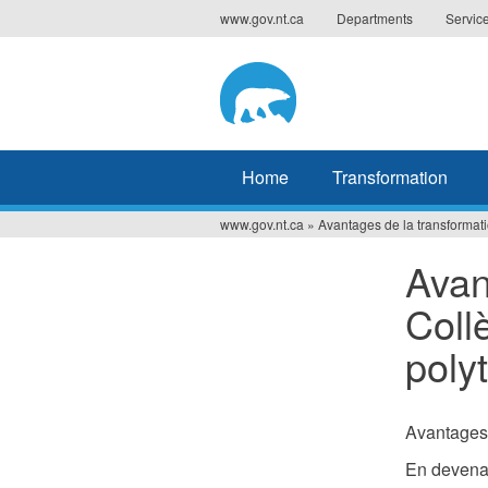
Jump
www.gov.nt.ca
Departments
Servic
to
navigation
Home
Transformation
www.gov.nt.ca
»
Avantages de la transformat
You
Avan
are
Coll
here
poly
Avantages 
En devenan