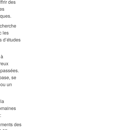
ffrir des
les
iques.
echerche
c les
s d’études
 à
breux
s passées.
base, se
 ou un
la
domaines
:
timents des