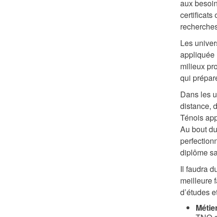
aux besoins
certificat
recherches
Les univer
appliquée 
milieux pr
qui prépar
Dans les u
distance, 
Ténois app
Au bout du
perfection
diplôme san
Il faudra 
meilleure 
d’études e
Métie