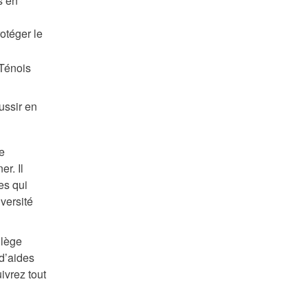
s en
rotéger le
 Ténois
ussir en
e
r. Il
es qui
versité
llège
d’aides
ivrez tout