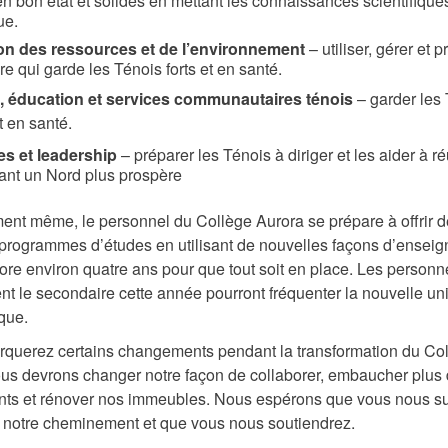
 bon état et solides en mettant les connaissances scientifique
ue.
on des ressources et de l’environnement
– utiliser, gérer et p
oire qui garde les Ténois forts et en santé.
, éducation et services communautaires ténois
– garder les
et en santé.
es et leadership
– préparer les Ténois à diriger et les aider à ré
ant un Nord plus prospère
nt même, le personnel du Collège Aurora se prépare à offrir d
rogrammes d’études en utilisant de nouvelles façons d’enseigne
ore environ quatre ans pour que tout soit en place. Les personn
 le secondaire cette année pourront fréquenter la nouvelle uni
que.
querez certains changements pendant la transformation du Co
us devrons changer notre façon de collaborer, embaucher plus 
nts et rénover nos immeubles. Nous espérons que vous nous su
 notre cheminement et que vous nous soutiendrez.