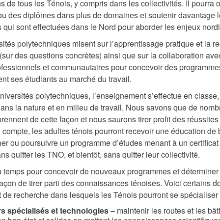
 de tous les Ténois, y compris dans les collectivités. Il pourra o
s ou des diplômes dans plus de domaines et soutenir davantage 
 qui sont effectuées dans le Nord pour aborder les enjeux nord
sités polytechniques misent sur l’apprentissage pratique et la r
(sur des questions concrètes) ainsi que sur la collaboration ave
ofessionnels et communautaires pour concevoir des programme
ent ses étudiants au marché du travail.
niversités polytechniques, l’enseignement s’effectue en classe,
dans la nature et en milieu de travail. Nous savons que de nom
rennent de cette façon et nous saurons tirer profit des réussite
 compte, les adultes ténois pourront recevoir une éducation de 
ner ou poursuivre un programme d’études menant à un certificat
s quitter les TNO, et bientôt, sans quitter leur collectivité.
du temps pour concevoir de nouveaux programmes et déterminer 
façon de tirer parti des connaissances ténoises. Voici certains 
t de recherche dans lesquels les Ténois pourront se spécialiser 
rs spécialisés et technologies
– maintenir les routes et les bâ