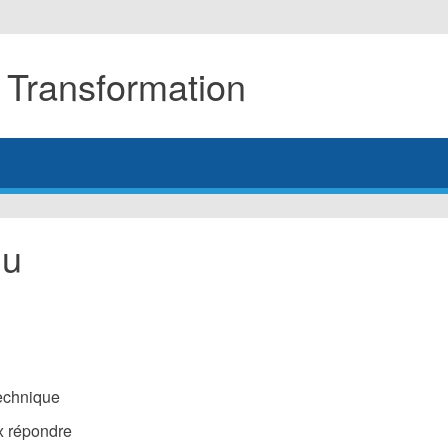
 Transformation
du
technique
x répondre