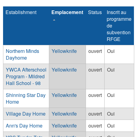
Establishment
Emplacement
Status
Inscrit au
programme
de
subvention
RFGE
Northern Minds
Yellowknife
ouvert
Oui
Dayhome
YWCA Afterschool
Yellowknife
ouvert
Oui
Program - Mildred
Hall School - 98
Shinning Star Day
Yellowknife
ouvert
Oui
Home
Village Day Home
Yellowknife
ouvert
Oui
Ann's Day Home
Yellowknife
ouvert
Oui