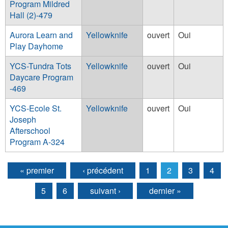
Program Mildred
Hall (2)-479
Aurora Learn and
Yellowknife
ouvert
Oui
Play Dayhome
YCS-Tundra Tots
Yellowknife
ouvert
Oui
Daycare Program
-469
YCS-Ecole St.
Yellowknife
ouvert
Oui
Joseph
Afterschool
Program A-324
« premier
‹ précédent
1
2
3
4
Pages
5
6
suivant ›
dernier »