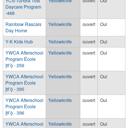
YCS-Tundra Tots
Yellowknife
ouvert
Oui
Daycare Program
-468
Rainbow Rascals
Yellowknife
ouvert
Oui
Day Home
Y-K Kids Hub
Yellowknife
ouvert
Oui
YWCA Afterschool
Yellowknife
ouvert
Oui
Program École
Įtłʼǫ̀ - 256
YWCA Afterschool
Yellowknife
ouvert
Oui
Program École
Įtłʼǫ̀ - 395
YWCA Afterschool
Yellowknife
ouvert
Oui
Program École
Įtłʼǫ̀ - 396
YWCA Afterschool
Yellowknife
ouvert
Oui