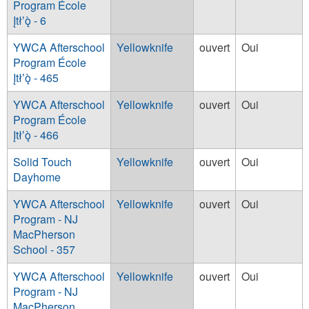
Program École
Įtłʼǫ̀ - 6
YWCA Afterschool
Yellowknife
ouvert
Oui
Program École
Įtłʼǫ̀ - 465
YWCA Afterschool
Yellowknife
ouvert
Oui
Program École
Įtłʼǫ̀ - 466
Solid Touch
Yellowknife
ouvert
Oui
Dayhome
YWCA Afterschool
Yellowknife
ouvert
Oui
Program - NJ
MacPherson
School - 357
YWCA Afterschool
Yellowknife
ouvert
Oui
Program - NJ
MacPherson